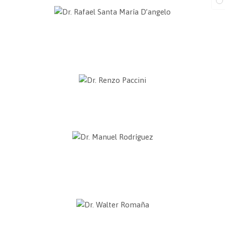
Dr. Rafael Santa María D’angelo
Decano de la Facultad de Derecho
Universidad Católica San Pablo
Dr. Renzo Paccini
Docente de la Facultad de Teología Pontificia y Civil de Lima
Dr. Manuel Rodríguez
Docente a tiempo completo
Universidad Católica San Pablo
Dr. Walter Romaña