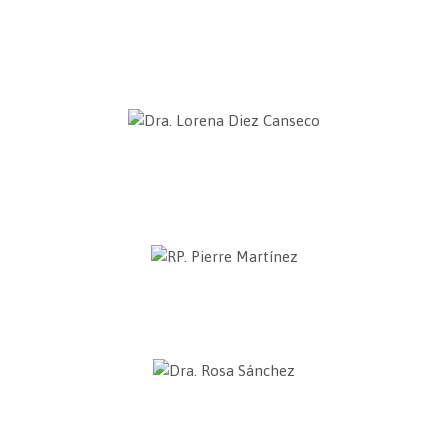
Dr. Rodolfo Castro
Docente a tiempo completo
Universidad Católica San Pablo
Dra. Lorena Diez Canseco
Directora de Departamento de Psicología
Universidad Católica San Pablo
RP. Pierre Martínez
Sacerdote
Dra. Rosa Sánchez
Universidad Católica Santo Toribio de Mogrovejo