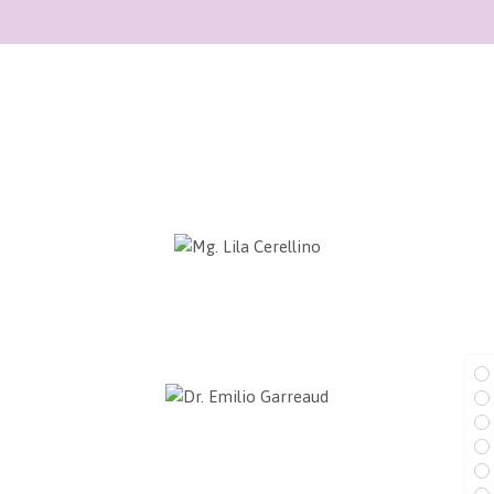
STAFF DE PROFESIONALES
Mg. Lila Cerellino
Directora del Instituto para el Matrimonio y la Familia
Universidad Católica San Pablo
Dr. Emilio Garreaud
Rector de la Universidad Juan Pablo II