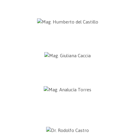
Canciller del Tribunal Interdiocesano de Arequipa
Mag. Humberto del Castillo
Director del Centro de Desarrollo Integral de la Persona – Areté
Mag. Giuliana Caccia
Directora en Asociación ORIGEN- Vanguardia y cambio cultural
Mag. Analucía Torres
Docente a tiempo completo
Universidad Católica San Pablo